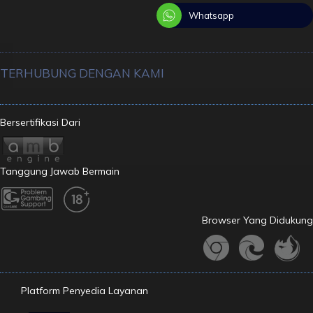
Whatsapp
TERHUBUNG DENGAN KAMI
Bersertifikasi Dari
Tanggung Jawab Bermain
Browser Yang Didukung
Platform Penyedia Layanan