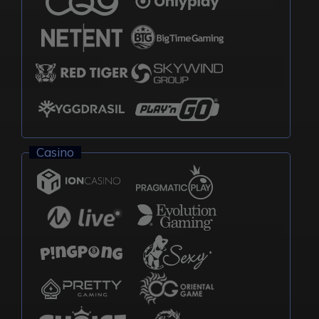
Casino