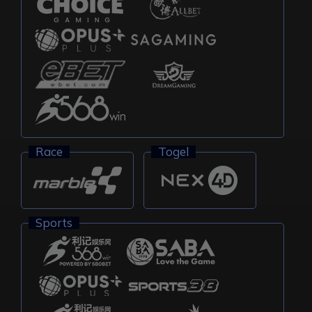
Race
Togel
Sports