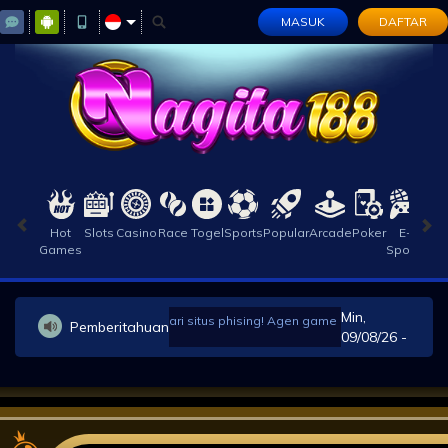
MASUK
DAFTAR
Hot
Slots
Casino
Race
Togel
Sports
Popular
Arcade
Poker
E-
Coc
Games
Sports
Min,
eamanan NAGITA188:
Hindari situs phising! Agen game populer NAGITA188 tid
Pemberitahuan
09/08/26 -