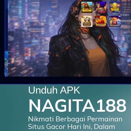
PEMENANG MESIN SLOT
budi****3
IDR
15,250,000.00
Gates of Olympus
Super Scatter
siti****9
IDR
12,800,500.00
Sweet Bonanza 1000
alex****2
IDR
8,450,000.00
Mahjong Wins 3 – Black
Scatter
dewi****5
Unduh APK
IDR
6,725,000.00
Rujak Bonanza
NAGITA188
joko****1
IDR
5,100,000.00
Nikmati Berbagai Permainan
Starlight Christmas
Situs Gacor Hari Ini, Dalam
rini****8