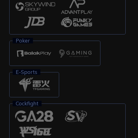
Poker
E-Sports
Cockfight