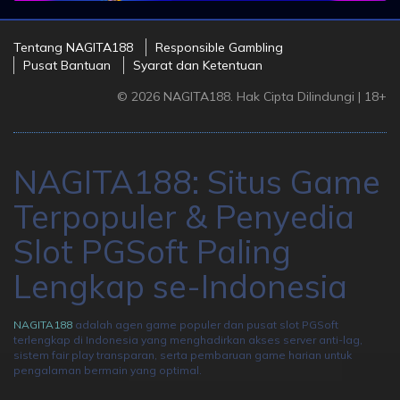
Tentang NAGITA188
Responsible Gambling
Pusat Bantuan
Syarat dan Ketentuan
© 2026 NAGITA188. Hak Cipta Dilindungi | 18+
NAGITA188: Situs Game
Terpopuler & Penyedia
Slot PGSoft Paling
Lengkap se-Indonesia
NAGITA188
adalah agen game populer dan pusat slot PGSoft
terlengkap di Indonesia yang menghadirkan akses server anti-lag,
sistem fair play transparan, serta pembaruan game harian untuk
pengalaman bermain yang optimal.